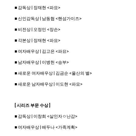
■
감독상 | 장재현 <파묘>
■
신인감독상 | 남동협 <핸섬가이즈>
■
비전상 | 오정민 <장손>
■
각본상 | 장재현 <파묘>
■
여자배우상 | 김고은 <파묘>
■
남자배우상 | 이병헌 <승부>
■
새로운 여자배우상 | 김금순 <울산의 별>
■
새로운 남자배우상 | 이도현 <파묘>
[ 시리즈 부문 수상 ]
■
감독상 | 이창희 <살인자ㅇ난감>
■
여자배우상 | 배두나 <가족계획>