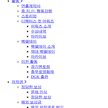
활동
연출계약서
중.지.신. 행동강령
스토리업
디렉터스 컷 어워즈
어워즈 소개
수상내역
아카이브
벡델데이
벡델데이 소개
역대 벡델데이
아카이브
이전 활동
경기멘토링
충무로영화제
DGK 출판
저작권
정당한 보상
문제 인식
정당한 보상
해외 보상금
해외 저작권료 받기