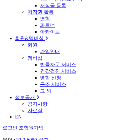
저작물 등록
저작권 활동
연혁
파트너
아카이브
회원&멤버십
회원
가입안내
멤버십
법률자문 서비스
건강검진 서비스
명함 신청
근조 서비스
그 외
정보공개
공지사항
자료실
EN
로그인
조합원가입
문의 :
82-2-6080-4477