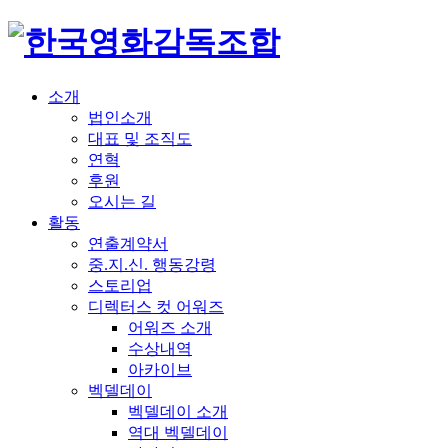
소개
법인소개
대표 및 조직도
연혁
후원
오시는 길
활동
연출계약서
중.지.신. 행동강령
스토리업
디렉터스 컷 어워즈
어워즈 소개
수상내역
아카이브
벡델데이
벡델데이 소개
역대 벡델데이