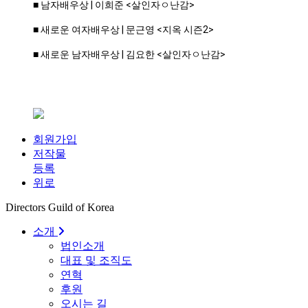
■
남자배우상 | 이희준 <살인자ㅇ난감>
■
새로운 여자배우상 | 문근영 <지옥 시즌2>
■
새로운 남자배우상 | 김요한 <살인자ㅇ난감>
회원가입
저작물
등록
위로
Directors Guild of Korea
소개
법인소개
대표 및 조직도
연혁
후원
오시는 길