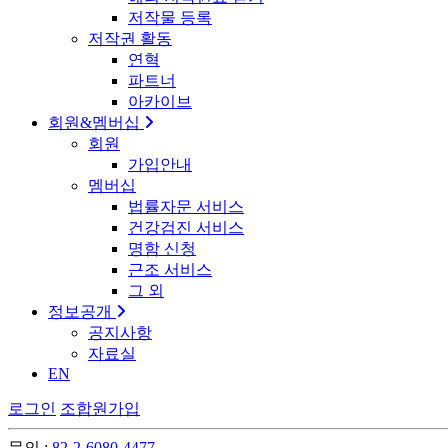
저작물 등록
저작권 활동
연혁
파트너
아카이브
회원&멤버십
회원
가입안내
멤버십
법률자문 서비스
건강검진 서비스
명함 신청
근조 서비스
그 외
정보공개
공지사항
자료실
EN
로그인
조합원가입
문의 :
82-2-6080-4477