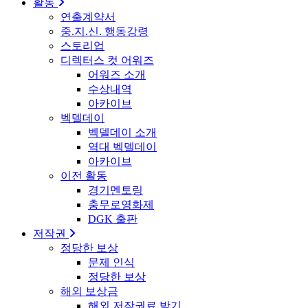
활동
연출계약서
중.지.신. 행동강령
스토리업
디렉터스 컷 어워즈
어워즈 소개
수상내역
아카이브
벡델데이
벡델데이 소개
역대 벡델데이
아카이브
이전 활동
경기멘토링
충무로영화제
DGK 출판
저작권
정당한 보상
문제 인식
정당한 보상
해외 보상금
해외 저작권료 받기