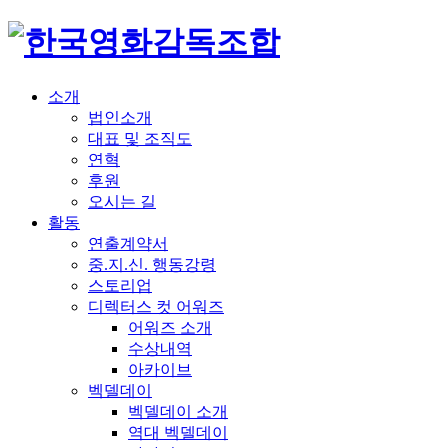
소개
법인소개
대표 및 조직도
연혁
후원
오시는 길
활동
연출계약서
중.지.신. 행동강령
스토리업
디렉터스 컷 어워즈
어워즈 소개
수상내역
아카이브
벡델데이
벡델데이 소개
역대 벡델데이