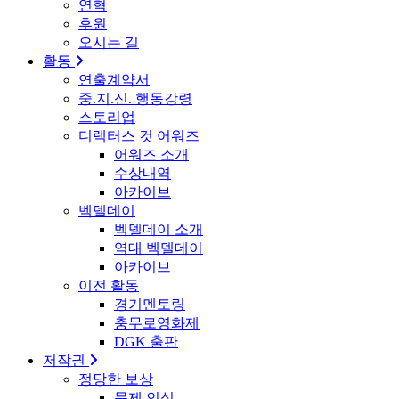
연혁
후원
오시는 길
활동
연출계약서
중.지.신. 행동강령
스토리업
디렉터스 컷 어워즈
어워즈 소개
수상내역
아카이브
벡델데이
벡델데이 소개
역대 벡델데이
아카이브
이전 활동
경기멘토링
충무로영화제
DGK 출판
저작권
정당한 보상
문제 인식