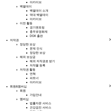
아카이브
벡델데이
벡델데이 소개
역대 벡델데이
아카이브
이전 활동
경기멘토링
충무로영화제
DGK 출판
저작권
정당한 보상
문제 인식
정당한 보상
해외 보상금
해외 저작권료 받기
저작물 등록
저작권 활동
연혁
파트너
아카이브
회원&멤버십
회원
가입안내
멤버십
법률자문 서비스
건강검진 서비스