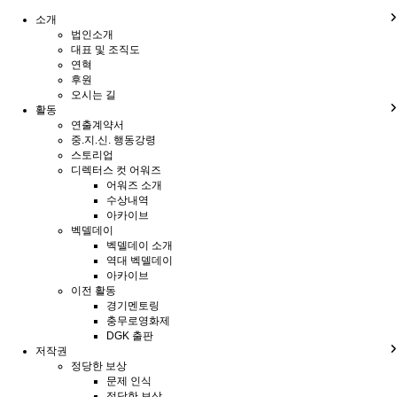
소개
법인소개
대표 및 조직도
연혁
후원
오시는 길
활동
연출계약서
중.지.신. 행동강령
스토리업
디렉터스 컷 어워즈
어워즈 소개
수상내역
아카이브
벡델데이
벡델데이 소개
역대 벡델데이
아카이브
이전 활동
경기멘토링
충무로영화제
DGK 출판
저작권
정당한 보상
문제 인식
정당한 보상