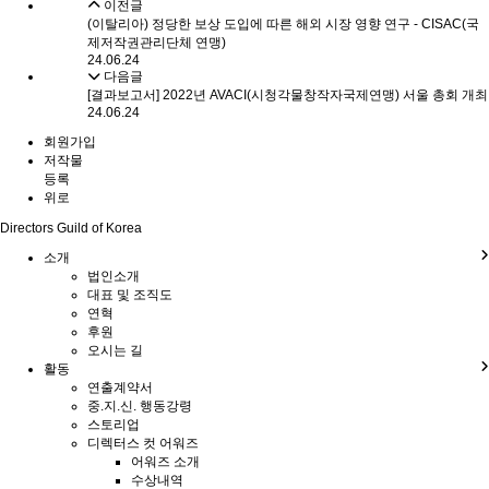
이전글
(이탈리아) 정당한 보상 도입에 따른 해외 시장 영향 연구 - CISAC(국
제저작권관리단체 연맹)
24.06.24
다음글
[결과보고서] 2022년 AVACI(시청각물창작자국제연맹) 서울 총회 개최
24.06.24
회원가입
저작물
등록
위로
Directors Guild of Korea
소개
법인소개
대표 및 조직도
연혁
후원
오시는 길
활동
연출계약서
중.지.신. 행동강령
스토리업
디렉터스 컷 어워즈
어워즈 소개
수상내역