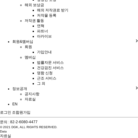
해외 보상금
해외 저작권료 받기
저작물 등록
저작권 활동
연혁
파트너
아카이브
회원&멤버십
회원
가입안내
멤버십
법률자문 서비스
건강검진 서비스
명함 신청
근조 서비스
그 외
정보공개
공지사항
자료실
EN
로그인
조합원가입
문의 :
82-2-6080-4477
© 2021 DGK, ALL RIGHTS RESERVED.
Data
자료실