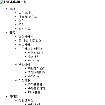
소개
법인소개
대표 및 조직도
연혁
후원
오시는 길
활동
연출계약서
중.지.신. 행동강령
스토리업
디렉터스 컷 어워즈
어워즈 소개
수상내역
아카이브
벡델데이
벡델데이 소개
역대 벡델데이
아카이브
이전 활동
경기멘토링
충무로영화제
DGK 출판
저작권
정당한 보상
문제 인식