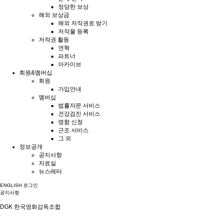
정당한 보상
해외 보상금
해외 저작권료 받기
저작물 등록
저작권 활동
연혁
파트너
아카이브
회원&멤버십
회원
가입안내
멤버십
법률자문 서비스
건강검진 서비스
명함 신청
근조 서비스
그 외
정보공개
공지사항
자료실
뉴스레터
ENGLISH
로그인
공지사항
DGK 한국영화감독조합